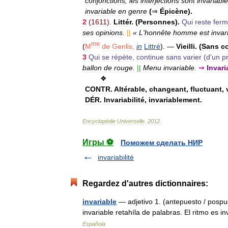
conjonctions
,
les
interjections
sont
invariabl
invariable
en
genre
(
⇒
Épicène
).
2
(
1611
).
Littér
. (
Personnes
).
Qui
reste
fer
ses
opinions
.
||
«
L
'
honnête
homme
est
invar
me
(
M
de
Genlis
,
in
Littré
).
—
Vieilli
. (
Sans
c
3
Qui
se
répète
,
continue
sans
varier
(
d
'
un
p
ballon
de
rouge
.
||
Menu
invariable
.
⇒
Invar
❖
CONTR
.
Altérable
,
changeant
,
fluctuant
,
DÉR
.
Invariabilité
,
invariablement
.
Encyclopédie
Universelle
.
2012
.
Игры ⚽
Поможем сделать НИР
invariabilité
Regardez d'autres dictionnaires:
invariable
— adjetivo 1. (antepuesto / pospue
invariable retahíla de palabras. El ritmo es
Española