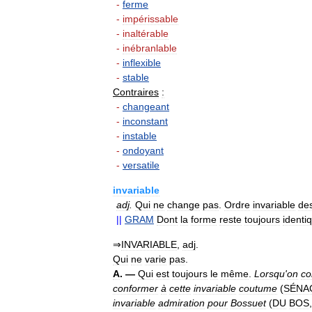
-
ferme
-
impérissable
-
inaltérable
-
inébranlable
-
inflexible
-
stable
Contraires
:
-
changeant
-
inconstant
-
instable
-
ondoyant
-
versatile
invariable
adj
.
Qui
ne
change
pas
.
Ordre
invariable
de
||
GRAM
Dont
la
forme
reste
toujours
identi
⇒
INVARIABLE
,
adj
.
Qui
ne
varie
pas
.
A
. —
Qui
est
toujours
le
même
.
Lorsqu
'
on
c
conformer
à
cette
invariable
coutume
(
SÉNA
invariable
admiration
pour
Bossuet
(
DU
BOS