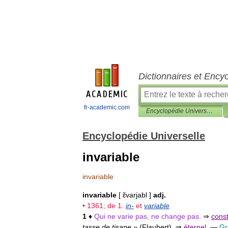
Dictionnaires et Ency
fr-academic.com
Encyclopédie Universelle
Encyclopédie Universelle
invariable
invariable
invariable
[
ɛ̃varjabl
]
adj
.
•
1361
;
de
1
.
in
-
et
variable
1
♦
Qui
ne
varie
pas
,
ne
change
pas
.
⇒
cons
tasse
de
tisane
»
(
Flaubert
)
.
⇒
éternel
.
—
G