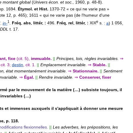
e
montant
global
(
Univers
écon
.
et
soc
.,
1960
,
p
.
48
-
8
).
ep
.
1694
.
Étymol
.
et
Hist
.
1370
-
72
«
ce
qui
ne
varie
pas
»
ote
12
,
p
.
465
);
1611
«
qui
ne
varie
pas
(
de
l
'
humeur
d
'
une
1
e
f
.
in
-
.
Fréq
.
abs
.
littér
.
:
496
.
Fréq
.
rel
.
littér
.
:
XIX
s
.
:
a
)
1
056
,
DDL
t
.
17
.
ant
,
fixe
(
cit
.
5
),
immuable
.
||
Principes
,
lois
,
règles
invariables
.
⇒
,
cit
.
3
;
destin
,
cit
.
1
.
||
Emplacement
invariable
.
⇒
Stable
.
||
on
,
état
momentanément
invariable
.
⇒
Stationnaire
.
||
Sentiment
invariable
.
⇒
Égal
.
||
Rendre
invariable
.
⇒
Conserver
,
fixer
ormé
par
le
mouvement
de
la
matière
(…)
subsiste
toujours
,
il
invariables
(…)
ts
et
immenses
auxquels
il
s
'
appliquait
à
donner
une
mesure
ue
,
p
.
118
.
odifications
flexionnelles
.
||
Les
adverbes
,
les
prépositions
,
les