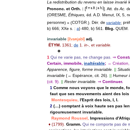
La
redistribution
du
revenu
en
laisse
invarié
l
Prononc
.
et
Orth
.
:
[
].
Att
.
ds
Ac
.
d
(
ORESME
,
Éthiques
,
éd
.
A
.
D
.
Menut
,
IX
,
5
,
n
personne
) » (
COTGR
.).
Dér
.
de
variable
;
pré
b
)
666
;
XXe
s
.
:
a
)
480
,
b
)
561
.
Bbg
.
QUEM
.
invariable
[
ɛ̃vaʀjabl
]
adj
.
ÉTYM
.
1361
;
de
1
.
in
-,
et
variable
.
❖
1
Qui
ne
varie
pas
,
ne
change
pas
.
⇒
Const
Certain
,
immobile
,
inaltérable
;
→
Création
Apparence
,
figure
,
forme
invariable
.
||
Situati
invariable
(→
Espérance
,
cit
.
26
).
||
Humeur
(
cit
.
9
).
||
Rester
invariable
.
⇒
Continuer
.
1
Comme
nous
voyons
que
le
monde
,
f
faut
que
ses
mouvements
aient
des
lois
Montesquieu
,
l
'
Esprit
des
lois
,
I
,
I
.
2
(…)
comptant
à
voix
haute
ses
pas
len
rigoureusement
invariable
.
Raymond
Roussel
,
Impressions
d
'
Afriq
♦
(
1799
).
Gramm
.
Qui
ne
comporte
pas
de
m