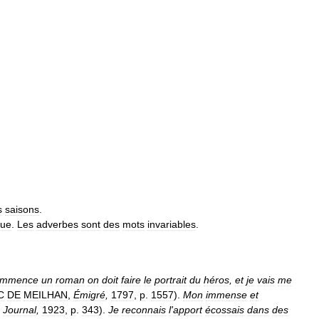
s
saisons
.
que
.
Les
adverbes
sont
des
mots
invariables
.
ommence
un
roman
on
doit
faire
le
portrait
du
héros
,
et
je
vais
me
C
DE
MEILHAN
,
Émigré
,
1797
,
p
.
1557
).
Mon
immense
et
,
Journal
,
1923
,
p
.
343
).
Je
reconnais
l
'
apport
écossais
dans
des