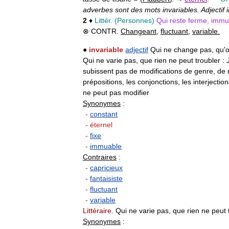
adverbes
sont
des
mots
invariables
.
Adjectif
2
♦
Littér
. (
Personnes
)
Qui
reste
ferme
,
immu
⊗
CONTR
.
Changeant
,
fluctuant
,
variable
.
●
invariable
adjectif
Qui
ne
change
pas
,
qu
'
Qui
ne
varie
pas
,
que
rien
ne
peut
troubler
:
subissent
pas
de
modifications
de
genre
,
de
prépositions
,
les
conjonctions
,
les
interjectio
ne
peut
pas
modifier
Synonymes
:
-
constant
-
éternel
-
fixe
-
immuable
Contraires
:
-
capricieux
-
fantaisiste
-
fluctuant
-
variable
Littéraire
.
Qui
ne
varie
pas
,
que
rien
ne
peut
Synonymes
: