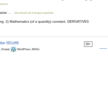
saurus
 variar …
Diccionario de la lengua española
. 2) Mathematics (of a quantity) constant. DERIVATIVES
ique
,
RÉCLAME
18+
Drupal,
WordPress, MODx.