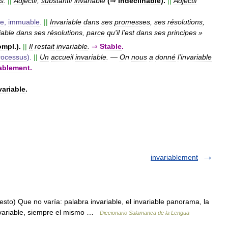
es
.
||
Adjectif
,
substantif
invariable
(
⇒
Indéclinable
).
||
Adjectif
me
,
immuable
.
||
Invariable
dans
ses
promesses
,
ses
résolutions
,
iable
dans
ses
résolutions
,
parce
qu
'
il
l
'
est
dans
ses
principes
»
ompl
.).
||
Il
restait
invariable
.
⇒
Stable
.
rocessus
).
||
Un
accueil
invariable
.
—
On
nous
a
donné
l
'
invariable
iablement
.
variable
.
invariablement
sto) Que no varía: palabra invariable, el invariable panorama, la
 invariable, siempre el mismo …
Diccionario Salamanca de la Lengua