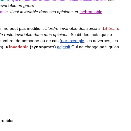
invariable
en
genre
.
able
.
Il
est
invariable
dans
ses
opinions
.
⇒
inébranlable
.
on
ne
peut
pas
modifier
:
L
'
ordre
invariable
des
saisons
.
Littéraire
.
Je
reste
invariable
dans
mes
opinions
.
Se
dit
des
mots
qui
ne
nombre
,
de
personne
ou
de
cas
(
par
exemple
,
les
adverbes
,
les
ns
).
●
invariable
(
synonymes
)
adjectif
Qui
ne
change
pas
,
qu
'
on
troubler