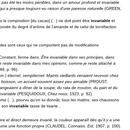
t
pas
été
les
moins
pénibles
,
dans
un
amour
profond
et
invariable
qui
a
presque
toujours
eu
raison
d
'
une
paresse
naturelle
(
GREEN
,
s
la
composition
[
du
cacao
] (...)
ne
doit
point
être
invariable
et
posée
du
degré
d
'
arôme
de
l
'
amande
et
de
celui
de
torréfaction
bles
sont
ceux
qui
ne
comportent
pas
de
modifications
Constant
,
ferme
dans
.
Être
invariable
dans
ses
principes
,
dans
e
reste
invariable
dans
mes
opinions
,
comme
je
reste
attaché
à
48
,
p
.
96
).
am
.)
éternel
,
sempiternel
.
Maints
vieillards
venaient
recevoir
chez
boisson
,
un
accueil
souvent
assez
peu
aimable
(
PROUST
,
angeaient
à
dîner
de
la
soupe
,
du
rata
de
mouton
,
du
pain
et
du
invariable
(
PESQUIDOUX
,
Chez
nous
,
1923
,
p
.
92
)
:
mme
(...),
pourvu
qu
'
on
lui
donnât
,
tous
les
matins
,
ses
chaussons
,
son
invariable
tasse
de
tisane
...
ibre
et
direct
demeure
invarié
;
la
couleur
apparaît
dès
qu
'
il
y
a
une
ume
une
fonction
propre
(
CLAUDEL
,
Connaiss
.
Est
,
1907
,
p
.
100
).