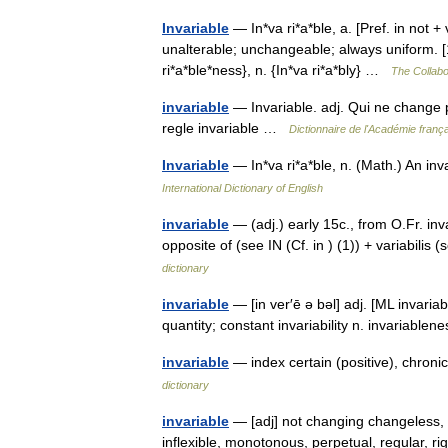
Invariable
— In*va ri*a*ble, a. [Pref. in not + 
unalterable; unchangeable; always uniform. [1
ri*a*ble*ness}, n. {In*va ri*a*bly} …
The Collabor
invariable
— Invariable. adj. Qui ne change p
regle invariable …
Dictionnaire de l'Académie franç
Invariable
— In*va ri*a*ble, n. (Math.) An in
International Dictionary of English
invariable
— (adj.) early 15c., from O.Fr. inva
opposite of (see IN (Cf. in ) (1)) + variabili
dictionary
invariable
— [in ver′ē ə bəl] adj. [ML invariab
quantity; constant invariability n. invariabl
invariable
— index certain (positive), chroni
dictionary
invariable
— [adj] not changing changeless, c
inflexible, monotonous, perpetual, regular, ri