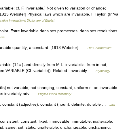
variable: cf. F. invariable.] Not given to variation or change;
913 Webster] Physical laws which are invariable. I. Taylor. {In*va
ative International Dictionary of English
oint. Estre invariable dans ses promesses, dans ses resolutions.
aise
variable quantity; a constant. [1913 Webster] …
The Collaborative
riable (14c.) and directly from M.L. invariabilis, from in not,
s (see VARIABLE (Cf. variable)). Related: Invariably …
Etymology
ilis] not variable; not changing; constant; uniform n. an invariable
eness invariably adv …
English World dictionary
c, constant (adjective), constant (noun), definite, durable …
Law
onsistent, constant, fixed, immovable, immutable, inalterable,
gid, same, set, static, unalterable, unchangeable, unchanging,