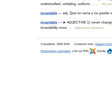
undiversified, unfailing, uniform,… …
New the
invariable
— adj. Que no varía o no puede
invariable
— ► ADJECTIVE 1) never changing
invariability noun …
English terms dictionary
© Academic, 2000-2026
Contactez-nous:
Support techn
Dictionnaires exportation
, créé sur PHP,
Joomla,