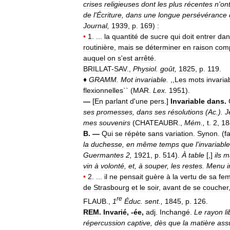
crises
religieuses
dont
les
plus
récentes
n
'
on
de
l
'
Écriture
,
dans
une
longue
persévérance
Journal
,
1939
,
p
.
169
)
:
•
1
. ...
la
quantité
de
sucre
qui
doit
entrer
dan
routinière
,
mais
se
déterminer
en
raison
com
auquel
on
s
'
est
arrêté
.
BRILLAT
-
SAV
.,
Physiol
.
goût
,
1825
,
p
.
119
.
♦
GRAMM
.
Mot
invariable
.
,,
Les
mots
invaria
flexionnelles
`` (
MAR
.
Lex
.
1951
).
—
[
En
parlant
d
'
une
pers
.]
Invariable
dans
.
ses
promesses
,
dans
ses
résolutions
(
Ac
.
).
J
mes
souvenirs
(
CHATEAUBR
.,
Mém
.,
t
.
2
,
18
B
. —
Qui
se
répète
sans
variation
.
Synon
. (
f
la
duchesse
,
en
même
temps
que
l
'
invariable
Guermantes
2
,
1921
,
p
.
514
).
À
table
[,]
ils
m
vin
à
volonté
,
et
,
à
souper
,
les
restes
.
Menu
•
2
. ...
il
ne
pensait
guère
à
la
vertu
de
sa
fe
de
Strasbourg
et
le
soir
,
avant
de
se
coucher
re
FLAUB
.,
1
Éduc
.
sent
.,
1845
,
p
.
126
.
REM
.
Invarié
, -
ée
,
adj
.
Inchangé
.
Le
rayon
l
répercussion
captive
,
dès
que
la
matière
ass