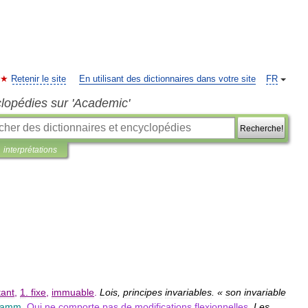
Retenir le site
En utilisant des dictionnaires dans votre site
FR
clopédies sur 'Academic'
Recherche!
interprétations
tant
,
1
.
fixe
,
immuable
.
Lois
,
principes
invariables
. «
son
invariable
ramm
.
Qui
ne
comporte
pas
de
modifications
flexionnelles
.
Les